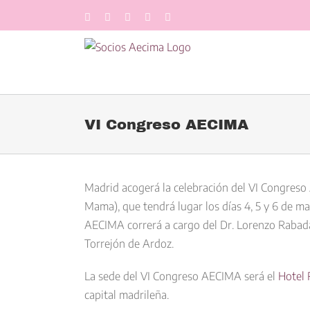
Saltar
Facebook
LinkedIn
Twitter
YouTube
Correo
al
electrónico
contenido
VI Congreso AECIMA
Madrid
acogerá la celebración del
VI Congreso 
Mama)
, que tendrá lugar los días
4, 5 y 6
de
ma
AECIMA correrá a cargo del
Dr. Lorenzo Rabad
Torrejón de Ardoz.
La sede del VI Congreso AECIMA será el
Hotel 
capital madrileña.