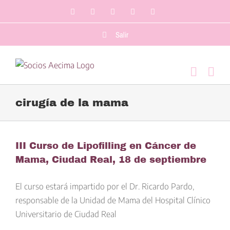
Saltar
Facebook
LinkedIn
Twitter
YouTube
Correo
al
electrónico
contenido
Salir
cirugía de la mama
III Curso de Lipofilling en Cáncer de
Mama, Ciudad Real, 18 de septiembre
El curso estará impartido por el Dr. Ricardo Pardo,
responsable de la Unidad de Mama del Hospital Clínico
Universitario de Ciudad Real