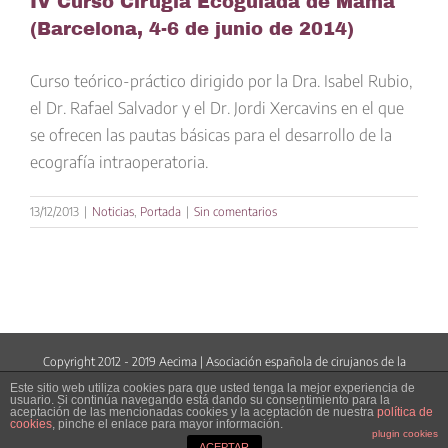
IV Curso Cirugía Ecoguiada de Mama
(Barcelona, 4-6 de junio de 2014)
Curso teórico-práctico dirigido por la Dra. Isabel Rubio,
el Dr. Rafael Salvador y el Dr. Jordi Xercavins en el que
se ofrecen las pautas básicas para el desarrollo de la
ecografía intraoperatoria.
13/12/2013
|
Noticias
,
Portada
|
Sin comentarios
Copyright 2012 - 2019 Aecima | Asociación española de cirujanos de la
mama |
www.aecima.com
Este sitio web utiliza cookies para que usted tenga la mejor experiencia de
usuario. Si continúa navegando está dando su consentimiento para la
aceptación de las mencionadas cookies y la aceptación de nuestra
política de
Facebook
LinkedIn
Twitter
YouTube
Correo
cookies
, pinche el enlace para mayor información.
electrónico
plugin cookies
ACEPTAR