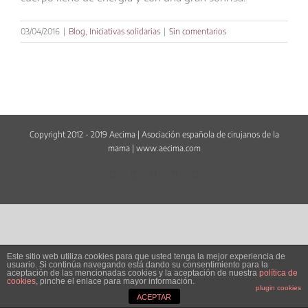
03/04/2016
|
Blog
,
Iniciativas solidarias
|
Sin comentarios
Copyright 2012 - 2019 Aecima | Asociación española de cirujanos de la
mama |
www.aecima.com
Facebook
LinkedIn
Twitter
YouTube
Correo
electrónico
Este sitio web utiliza cookies para que usted tenga la mejor experiencia de
usuario. Si continúa navegando está dando su consentimiento para la
aceptación de las mencionadas cookies y la aceptación de nuestra
política de
cookies
, pinche el enlace para mayor información.
plugin cookies
ACEPTAR