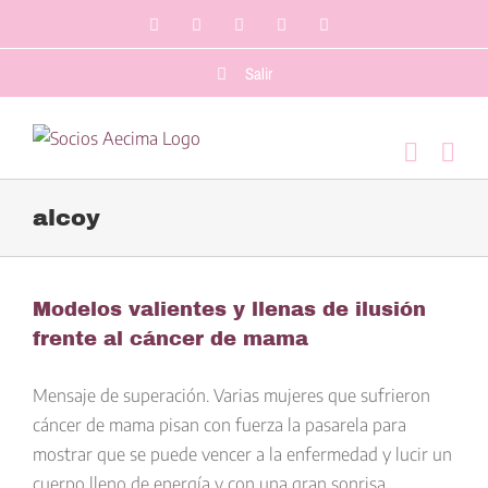
Saltar
Facebook
LinkedIn
Twitter
YouTube
Correo
al
electrónico
contenido
Salir
alcoy
Modelos valientes y llenas de ilusión
frente al cáncer de mama
Mensaje de superación. Varias mujeres que sufrieron
cáncer de mama pisan con fuerza la pasarela para
mostrar que se puede vencer a la enfermedad y lucir un
cuerpo lleno de energía y con una gran sonrisa.