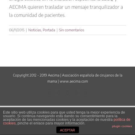
AECIMA quieren trasladar un mensaje tranquilizador a
la comunidad de pacientes.
06/11/2015
|
Noticias
,
Portada
|
Sin comentarios
Copyright 2012 - 2019 Aecima | Asociación española de cirujanos de la
mama |
www.aecima.com
Facebook
LinkedIn
Twitter
YouTube
Correo
electrónico
Este sitio web utiliza cookies para que usted tenga la mejor experiencia de
usuario. Si continúa navegando está dando su consentimiento para la
aceptación de las mencionadas cookies y la aceptación de nuestra
política de
cookies
, pinche el enlace para mayor información.
plugin cookies
ACEPTAR