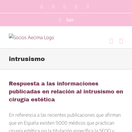
Saltar
Facebook
LinkedIn
Twitter
YouTube
Correo
al
electrónico
contenido
Salir
intrusismo
Respuesta a las informaciones
publicadas en relación al intrusismo en
cirugía estética
En referencia a las recientes publicaciones que afirman
que en España existen 9.000 médicos que practican
cirugía estética sin la titulación específica la SEOQ y