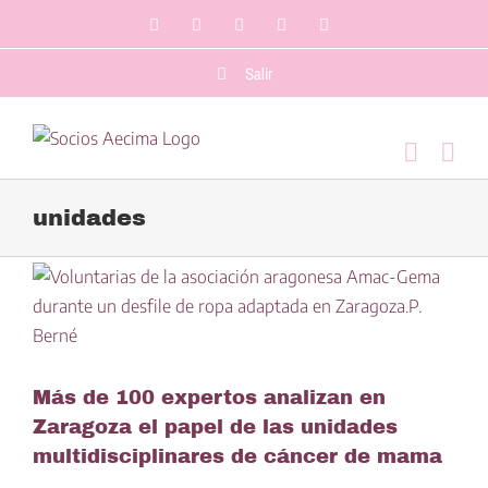
Saltar
Facebook
LinkedIn
Twitter
YouTube
Correo
al
electrónico
contenido
Salir
unidades
Más de 100 expertos analizan en
Zaragoza el papel de las unidades
multidisciplinares de cáncer de mama