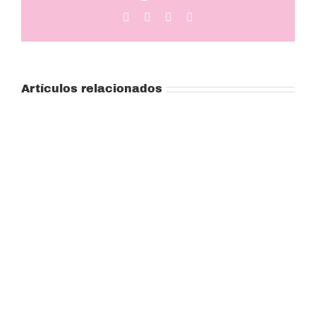
Facebook
Twitter
LinkedIn
Correo
electrónico
Artículos relacionados