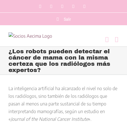
Saltar
Facebook
LinkedIn
Twitter
YouTube
Correo
al
electrónico
contenido
Salir
¿Los robots pueden detectar el
cáncer de mama con la misma
certeza que los radiólogos más
expertos?
Ver
imagen
La inteligencia artificial ha alcanzado el nivel no solo de
más
los radiólogos, sino también de los radiólogos que
grande
pasan al menos una parte sustancial de su tiempo
interpretando mamografías, según un estudio en
«
Journal of the National Cancer Institute
».