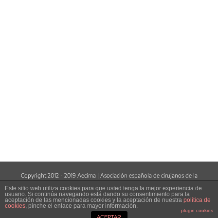
Copyright 2012 - 2019 Aecima | Asociación española de cirujanos de la
mama |
www.aecima.com
Este sitio web utiliza cookies para que usted tenga la mejor experiencia de
usuario. Si continúa navegando está dando su consentimiento para la
aceptación de las mencionadas cookies y la aceptación de nuestra
política de
Facebook
LinkedIn
Twitter
YouTube
Correo
cookies
, pinche el enlace para mayor información.
electrónico
plugin cookies
ACEPTAR