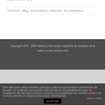
15/06/2016
|
Blog
,
conocimientos
,
entrevista
|
Sin comentarios
Copyright 2012 - 2019 Aecima | Asociación española de cirujanos de la
mama |
www.aecima.com
Facebook
LinkedIn
Twitter
YouTube
Correo
electrónico
Este sitio web utiliza cookies para que usted tenga la mejor experiencia de
usuario. Si continúa navegando está dando su consentimiento para la
aceptación de las mencionadas cookies y la aceptación de nuestra
política de
cookies
, pinche el enlace para mayor información.
plugin cookies
ACEPTAR