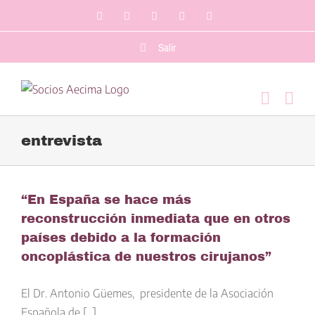
Saltar
Facebook
LinkedIn
Twitter
YouTube
Correo
al
electrónico
contenido
Salir
entrevista
“En España se hace más
reconstrucción inmediata que en otros
países debido a la formación
oncoplástica de nuestros cirujanos”
El Dr. Antonio Güemes, presidente de la Asociación
Española de [...]