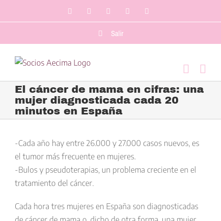
Saltar
Facebook
LinkedIn
Twitter
YouTube
Correo
al
electrónico
contenido
Salir
El cáncer de mama en cifras: una
mujer diagnosticada cada 20
minutos en España
Ver
imagen
-Cada año hay entre 26.000 y 27.000 casos nuevos, es
más
el tumor más frecuente en mujeres.
grande
-Bulos y pseudoterapias, un problema creciente en el
tratamiento del cáncer.
Cada hora tres mujeres en España son diagnosticadas
de cáncer de mama o, dicho de otra forma, una mujer