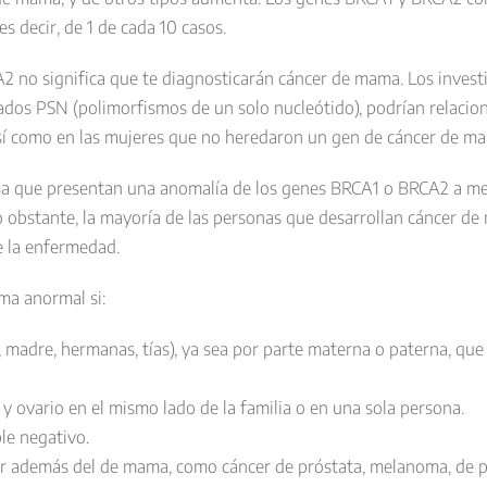
s decir, de 1 de cada 10 casos.
 no significa que te diagnosticarán cáncer de mama. Los inves
ados PSN (polimorfismos de un solo nucleótido), podrían relaci
sí como en las mujeres que no heredaron un gen de cáncer de m
a que presentan una anomalía de los genes BRCA1 o BRCA2 a me
o obstante, la mayoría de las personas que desarrollan cáncer
e la enfermedad.
ma anormal si:
 madre, hermanas, tías), ya sea por parte materna o paterna, qu
 ovario en el mismo lado de la familia o en una sola persona.
le negativo.
cer además del de mama, como cáncer de próstata, melanoma, de p