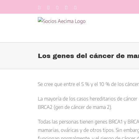
Saltar
Facebook
LinkedIn
Twitter
YouTube
Correo
al
electrónico
contenido
Los genes del cáncer de m
Ver
imagen
Se cree que entre el 5 % y el 10 % de los cánc
más
La mayoría de los casos hereditarios de cánce
grande
BRCA2
(gen de cáncer de mama 2).
Todas las personas tienen genes BRCA1 y BRCA2.
mamarias, ováricas y de otros tipos. Sin emba
funcionan normalmente, y el riesgo de cáncer