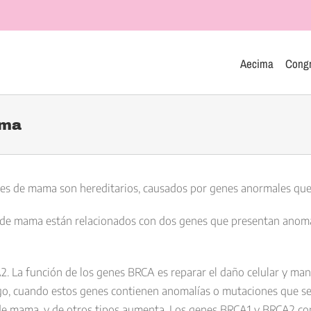
Aecima
Cong
ama
eres de mama son hereditarios, causados por genes anormales que 
r de mama están relacionados con dos genes que presentan anoma
 La función de los genes BRCA es reparar el daño celular y mante
rgo, cuando estos genes contienen anomalías o mutaciones que se
 de mama, y de otros tipos aumenta. Los genes BRCA1 y BRCA2 co