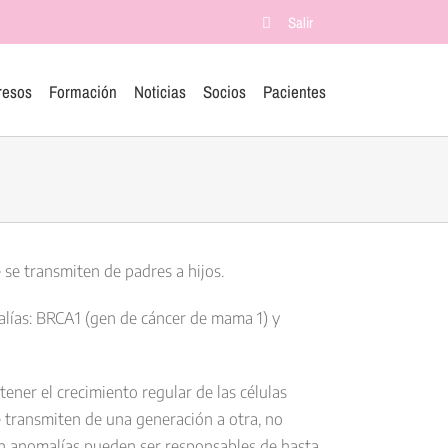
Salir
resos
Formación
Noticias
Socios
Pacientes
se transmiten de padres a hijos.
lías:
BRCA1
(gen de cáncer de mama 1) y
ner el crecimiento regular de las células
 transmiten de una generación a otra, no
n anomalías pueden ser responsables de hasta