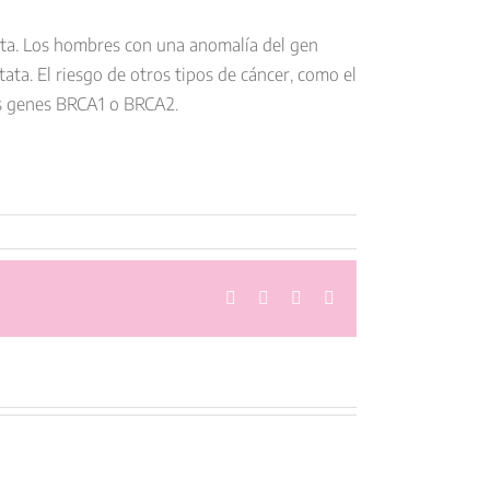
ta. Los hombres con una anomalía del gen
ta. El riesgo de otros tipos de cáncer, como el
os genes BRCA1 o BRCA2.
Facebook
Twitter
LinkedIn
Correo
electrónico