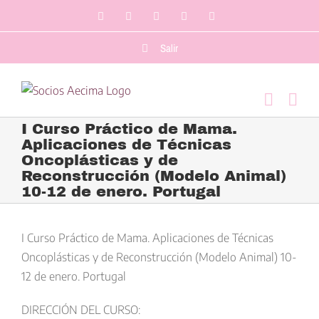
Saltar
Facebook
LinkedIn
Twitter
YouTube
Correo
al
electrónico
contenido
Salir
I Curso Práctico de Mama.
Aplicaciones de Técnicas
Oncoplásticas y de
Reconstrucción (Modelo Animal)
10-12 de enero. Portugal
Ver
imagen
I Curso Práctico de Mama. Aplicaciones de Técnicas
más
Oncoplásticas y de Reconstrucción (Modelo Animal) 10-
grande
12 de enero. Portugal
DIRECCIÓN DEL CURSO: