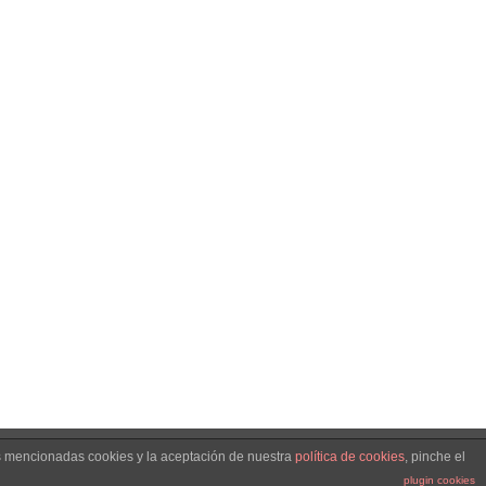
as mencionadas cookies y la aceptación de nuestra
política de cookies
, pinche el
Facebook
LinkedIn
Twitter
YouTube
Correo
plugin cookies