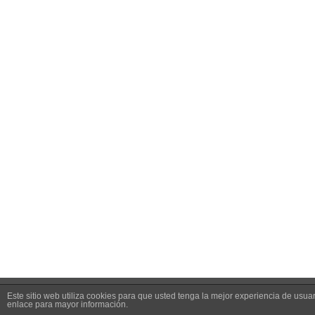
Este sitio web utiliza cookies para que usted tenga la mejor experiencia de us
enlace para mayor información.
Copyright 2012 - 2019 Aecima | Asociación española de ciruja