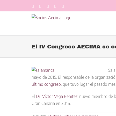
Saltar
Facebook
LinkedIn
Twitter
YouTube
Correo
al
electrónico
contenido
El IV Congreso AECIMA se c
Ver
imagen
Sala
más
mayo de 2015. El responsable de la organizació
grande
último congreso
, que tuvo lugar el pasado mes 
El
Dr. Víctor Vega Benitez
, nuevo miembro de la
Gran Canaria en 2016.