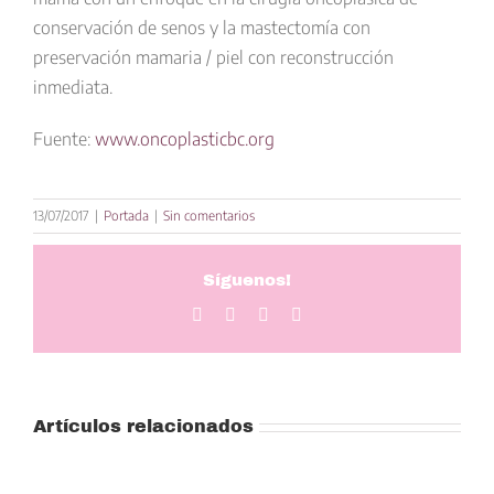
conservación de senos y la mastectomía con
preservación mamaria / piel con reconstrucción
inmediata.
Fuente:
www.oncoplasticbc.org
13/07/2017
|
Portada
|
Sin comentarios
Síguenos!
Facebook
Twitter
LinkedIn
Correo
electrónico
Artículos relacionados