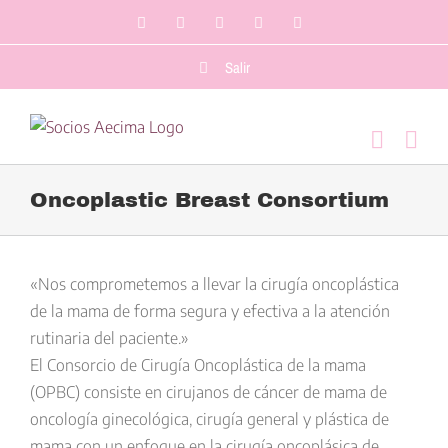
Saltar
Facebook
LinkedIn
Twitter
YouTube
Correo
al
electrónico
contenido
Salir
Oncoplastic Breast Consortium
Ver
imagen
«Nos comprometemos a llevar la cirugía oncoplástica
más
de la mama de forma segura y efectiva a la atención
grande
rutinaria del paciente.»
El Consorcio de Cirugía Oncoplástica de la mama
(OPBC) consiste en cirujanos de cáncer de mama de
oncología ginecológica, cirugía general y plástica de
mama con un enfoque en la cirugía oncoplásica de