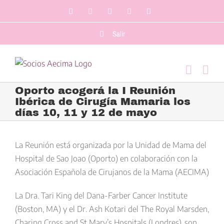
Saltar
Facebook
LinkedIn
Twitter
YouTube
Correo
al
electrónico
contenido
Salir
Oporto acogerá la I Reunión
Ibérica de Cirugía Mamaria los
días 10, 11 y 12 de mayo
Ver
imagen
La Reunión está organizada por la Unidad de Mama del
más
Hospital de Sao Joao (Oporto) en colaboración con la
grande
Asociación Española de Cirujanos de la Mama (AECIMA)
La Dra. Tari King del Dana-Farber Cancer Institute
(Boston, MA) y el Dr. Ash Kotari del The Royal Marsden,
Charing Cross and St Mary’s Hospitals (Londres), son