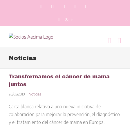
Saltar
Facebook
LinkedIn
Twitter
YouTube
Correo
al
electrónico
contenido
Salir
Noticias
Transformamos el cáncer de mama
juntos
26/05/2019
|
Noticias
Carta blanca relativa a una nueva iniciativa de
colaboración para mejorar la prevención, el diagnóstico
y el tratamiento del cáncer de mama en Europa.