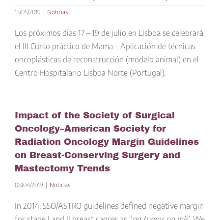
13/05/2019
|
Noticias
Los próximos días 17 – 19 de julio en Lisboa se celebrará
el III Curso práctico de Mama – Aplicación de técnicas
oncoplásticas de reconstrucción (modelo animal) en el
Centro Hospitalario Lisboa Norte (Portugal).
Impact of the Society of Surgical
Oncology–American Society for
Radiation Oncology Margin Guidelines
on Breast-Conserving Surgery and
Mastectomy Trends
08/04/2019
|
Noticias
In 2014, SSO/ASTRO guidelines defined negative margin
for stage I and II breast cancer as “
no tumor on ink
”. We