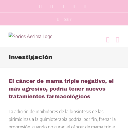
Saltar
Facebook
LinkedIn
Twitter
YouTube
Correo
al
electrónico
contenido
Salir
Investigación
El cáncer de mama triple negativo, el
más agresivo, podría tener nuevos
tratamientos farmacológicos
La adición de inhibidores de la biosíntesis de las
pirimidinas a la quimioterapia podría, por fin, frenar la
progresión, cuando no curar, el cáncer de mama triple