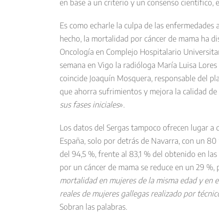
en base a un criterio y un consenso científico,
Es como echarle la culpa de las enfermedades 
hecho, la mortalidad por cáncer de mama ha dis
Oncología en Complejo Hospitalario Universitar
semana en Vigo la radióloga María Luisa Lores 
coincide Joaquín Mosquera, responsable del plan
que ahorra sufrimientos y mejora la calidad de 
sus fases iniciales
».
Los datos del Sergas tampoco ofrecen lugar a d
España, solo por detrás de Navarra, con un 80 
del 94,5 %, frente al 83,1 % del obtenido en la
por un cáncer de mama se reduce en un 29 %, p
mortalidad en mujeres de la misma edad y en el 
reales de mujeres gallegas realizado por técni
Sobran las palabras.