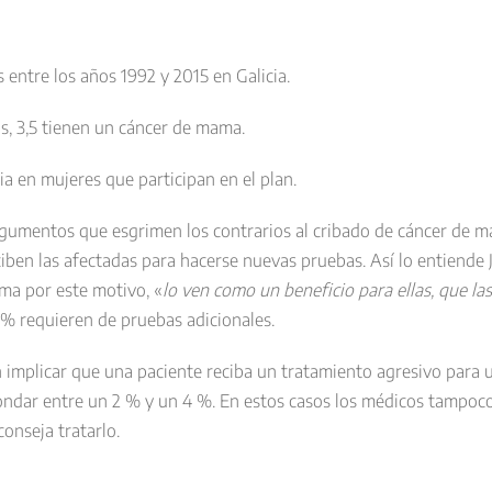
 entre los años 1992 y 2015 en Galicia.
as, 3,5 tienen un cáncer de mama.
ia en mujeres que participan en el plan.
rgumentos que esgrimen los contrarios al cribado de cáncer de m
iben las afectadas para hacerse nuevas pruebas. Así lo entiende 
ama por este motivo, «
lo ven como un beneficio para ellas, que la
4 % requieren de pruebas adicionales.
n implicar que una paciente reciba un tratamiento agresivo para
ondar entre un 2 % y un 4 %. En estos casos los médicos tampoco t
conseja tratarlo.