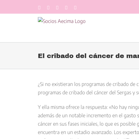
Saltar
Facebook
LinkedIn
Twitter
YouTube
Correo
al
electrónico
contenido
El cribado del cáncer de ma
Ver
imagen
¿Si no existieran los programas de cribado de c
más
programas de cribado del cáncer del Sergas y s
grande
Y ella misma ofrece la respuesta: «No hay ningu
además de un notable incremento en el gasto san
cáncer en sus fases iniciales, lo que es posibl
encuentra en un estadio avanzado. Los expertos