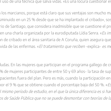
 el uso de una técnica que salva vidas. «Es una locura cuestionar 
a los marcianos, porque está claro que sus ventajas son mucho m
minuido en un 25 % desde que se ha implantado el cribado», sost
io de Santiago, que considera inadmisible que se cuestione el pr
en una charla organizada por la eurodiputada Lídia Senra. «
Es im
 de cribado en el área sanitaria de A Coruña, quien asegura que 
vida de las enfermas. «
El tratamiento que reciben
-explica-
es me
udas. En las mujeres que participan en el programa gallego de cr
% de mujeres participantes de entre 50 y 69 años- la tasa de sup
s pacientes fuera del plan. Pero es más, cuando la participación e
or el 9 % que se obtiene cuando el porcentaje baja del 50 %. «
E
mismo período de estudio, en el que la única diferencia es si han
cos de Saúde Pública que no se puede desmontar con teorías de l