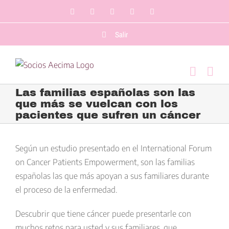
Saltar
Facebook
LinkedIn
Twitter
YouTube
Correo
al
electrónico
contenido
Salir
Las familias españolas son las
que más se vuelcan con los
pacientes que sufren un cáncer
Ver
imagen
Según un estudio presentado en el International Forum
más
on Cancer Patients Empowerment, son las familias
grande
españolas las que más apoyan a sus familiares durante
el proceso de la enfermedad.
Descubrir que tiene cáncer puede presentarle con
muchos retos para usted y sus familiares, que