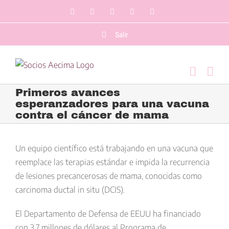
Saltar
Facebook
LinkedIn
Twitter
YouTube
Correo
al
electrónico
contenido
Salir
Primeros avances
esperanzadores para una vacuna
contra el cáncer de mama
Ver
imagen
Un equipo científico está trabajando en una vacuna que
más
reemplace las terapias estándar e impida la recurrencia
grande
de lesiones precancerosas de mama, conocidas como
carcinoma ductal in situ (DCIS).
El Departamento de Defensa de EEUU ha financiado
con 3,7 millones de dólares al Programa de