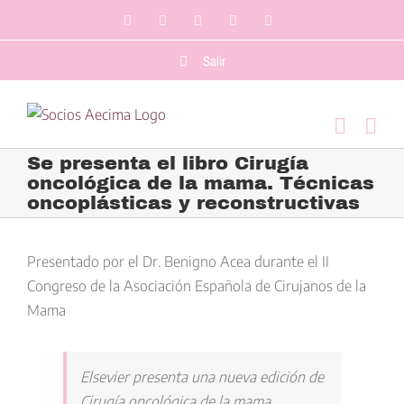
Saltar
Facebook
LinkedIn
Twitter
YouTube
Correo
al
electrónico
contenido
Salir
Se presenta el libro Cirugía
oncológica de la mama. Técnicas
oncoplásticas y reconstructivas
Ver
imagen
Presentado por el Dr. Benigno Acea durante el II
más
Congreso de la Asociación Española de Cirujanos de la
grande
Mama
Elsevier presenta una nueva edición de
Cirugía oncológica de la mama.