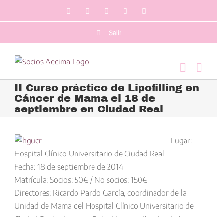
Saltar
Facebook
LinkedIn
Twitter
YouTube
Correo
al
electrónico
contenido
Salir
II Curso práctico de Lipofilling en
Cáncer de Mama el 18 de
septiembre en Ciudad Real
Ver
imagen
Lugar
:
más
Hospital Clínico Universitario de Ciudad Real
grande
Fecha
: 18 de septiembre de 2014
Matrícula
: Socios: 50€ / No socios: 150€
Directores
: Ricardo Pardo García, coordinador de la
Unidad de Mama del Hospital Clínico Universitario de